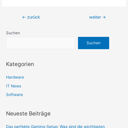
Beitragsnavigation
←
zurück
weiter
→
Suchen
Suchen
Kategorien
Hardware
IT News
Software
Neueste Beiträge
Das perfekte Gaming-Setup: Was sind die wichtigsten